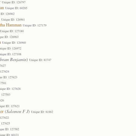
r
Unique ID: 126797
an
Unique ID: 60285
 ID: 126962
Unique ID: 126961
retha Hamman
Unique ID: 127179
Unique ID: 127180
que ID: 126963
n
Unique ID: 126960
nique ID: 126972
nique ID: 127108
bram Benjamin
)
Unique ID: 81747
27627
 127624
ue ID: 127623
27581
ique ID: 127628
: 127583
626
ique ID: 127621
er
(
Salomon F J
)
Unique ID: 81882
 127622
: 127625
que ID: 127582
ique ID: 60121