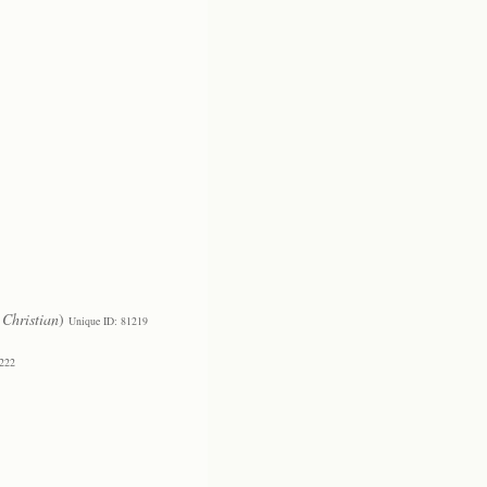
Christian
)
Unique ID: 81219
1222