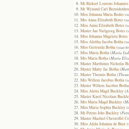
Mr Riekert Lourens Johannes
Mr Wynand Carl Bezuidenho
Miss Johanna Maria Bodes
Uni
Mrs Anna Elizabeth Botes
Uni
Miss Anna Elizabeth Botes
Un
Master Jan Nielgeorg Botes
Un
Miss Johanna Magrieta Botes
Miss Alettha Jacoba Botha
Uni
Miss Gertruida Botha
Unique ID
Miss Maria Botha
(
Maria Isa
Mrs Maria Botha
(
Maria Eli
Master Marthinus Nicholas B
Master Matty Jac Botha
(
Matt
Master Theunis Botha
(
Theuni
Mrs Willem Jacobus Botha
Un
Master Willem Jacobus Botha
Miss Aletta Magd Buckley
(
A
Master Karel Nicolaas Buckle
Mrs Maria Magd Buckley
(
Ma
Miss Maria Sophia Buckley
U
Mr Petrus Johs Buckley
(
Petr
Master Machiel Christoffel Co
Miss Alida Johanna de Beer
U