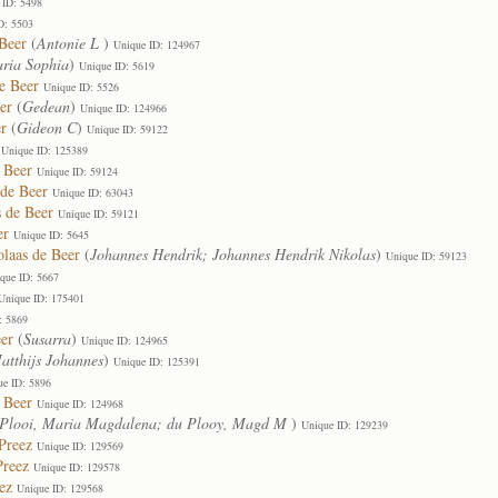
 ID: 5498
D: 5503
Beer
(
Antonie L
)
Unique ID: 124967
ria Sophia
)
Unique ID: 5619
e Beer
Unique ID: 5526
er
(
Gedean
)
Unique ID: 124966
r
(
Gideon C
)
Unique ID: 59122
Unique ID: 125389
 Beer
Unique ID: 59124
 de Beer
Unique ID: 63043
 de Beer
Unique ID: 59121
er
Unique ID: 5645
laas de Beer
(
Johannes Hendrik; Johannes Hendrik Nikolas
)
Unique ID: 59123
que ID: 5667
Unique ID: 175401
: 5869
er
(
Susarra
)
Unique ID: 124965
atthijs Johannes
)
Unique ID: 125391
ue ID: 5896
 Beer
Unique ID: 124968
 Plooi, Maria Magdalena; du Plooy, Magd M
)
Unique ID: 129239
Preez
Unique ID: 129569
Preez
Unique ID: 129578
ez
Unique ID: 129568