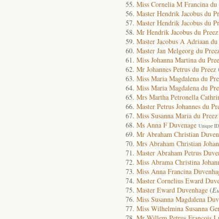
Miss Cornelia M Francina du
Master Hendrik Jacobus du P
Master Hendrik Jacobus du P
Mr Hendrik Jacobus du Preez
Master Jacobus A Adriaan du
Master Jan Melgeorg du Pree
Miss Johanna Martina du Pre
Mr Johannes Petrus du Preez
Miss Maria Magdalena du Pre
Miss Maria Magdalena du Pre
Mrs Martha Petronella Cathri
Master Petrus Johannes du Pr
Miss Susanna Maria du Preez
Ms Anna F Duvenage
Unique ID
Mr Abraham Christian Duven
Mrs Abraham Christian Joha
Master Abraham Petrus Duve
Miss Abrama Christina Joha
Miss Anna Francina Duvenha
Master Cornelius Eward Duv
Master Eward Duvenhage
(
Eu
Miss Susanna Magdalena Duv
Miss Wilhelmina Susanna Ge
Mr Willem Petrus Francois 