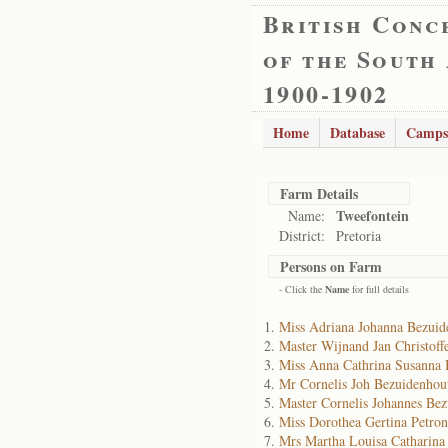
British Conc
of the South
1900-1902
Home
Database
Camps
Farm Details
Tweefontein
Name:
District:
Pretoria
Persons on Farm
- Click the
Name
for full details
Miss Adriana Johanna Bezui
Master Wijnand Jan Christoff
Miss Anna Cathrina Susanna 
Mr Cornelis Joh Bezuidenhou
Master Cornelis Johannes Be
Miss Dorothea Gertina Petron
Mrs Martha Louisa Catharina