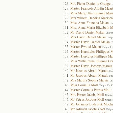
Mrs Pieter Daniel le Grange
U
Master Francois Alwijn Maar
Miss Margretha Susanah Maar
Mrs Willem Hendrik Maarten
Miss Anna Francina Malan
Un
Miss Anna Maria Elizabeth M
Mr David Daniel Malan
Unique
Mrs David Daniel Malan
Uniqu
Master David Daniel Malan
U
Master Ewoud Malan
Unique ID
Master Herchules Philippus 
Master Hercules Phillipus Ma
Miss Wilhelmina Susanna Ge
Master David Jacobus Marais
Mr Jacobus Abram Marais
Uni
Mr Jacobus Abram Marais
Uni
Mrs Martha Sophia Marais
Uni
Miss Cornelia Moll
Unique ID: 1
Master Cornelis Petrus Moll
U
Mrs Hester Jacoba Moll
Unique
Mr Petrus Jacobus Moll
Unique
Mr Johannes Lodewyk Mool
Mr Adriaan Jacobus Nel
Unique