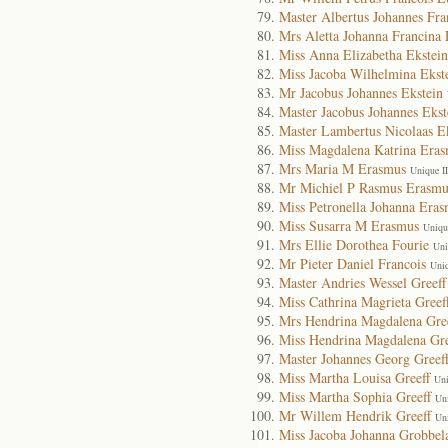
Master Albertus Johannes Fra
Mrs Aletta Johanna Francina 
Miss Anna Elizabetha Ekstein
Miss Jacoba Wilhelmina Ekst
Mr Jacobus Johannes Ekstein
Master Jacobus Johannes Ekst
Master Lambertus Nicolaas E
Miss Magdalena Katrina Era
Mrs Maria M Erasmus
Unique I
Mr Michiel P Rasmus Erasmu
Miss Petronella Johanna Era
Miss Susarra M Erasmus
Uniqu
Mrs Ellie Dorothea Fourie
Uni
Mr Pieter Daniel Francois
Uni
Master Andries Wessel Greeff
Miss Cathrina Magrieta Greef
Mrs Hendrina Magdalena Gre
Miss Hendrina Magdalena Gre
Master Johannes Georg Greef
Miss Martha Louisa Greeff
Uni
Miss Martha Sophia Greeff
Un
Mr Willem Hendrik Greeff
Un
Miss Jacoba Johanna Grobbel