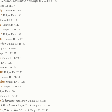
(
Daniel Johannes Rudolff
)
Unique ID: 61142
ique ID: 61139
tje
Unique ID: 14981
je
Unique ID: 61141
Unique ID: 61136
e
Unique ID: 61137
e
Unique ID: 61138
je
Unique ID: 61140
man
Unique ID: 15387
ria
)
Unique ID: 15439
ique ID: 129730
ique ID: 171252
s
Unique ID: 129334
e ID: 171253
que ID: 171250
ius
Unique ID: 171251
Unique ID: 171254
rius
Unique ID: 171255
oo
Unique ID: 61247
ique ID: 61244
Unique ID: 62595
o
(
Martina Jacoba
)
Unique ID: 61248
o
(
Mrs Gert Cornelius
)
Unique ID: 61243
oo
(
Peternella Maria
)
Unique ID: 61246