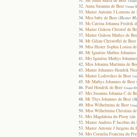
Ms Anna Maria de Beer
Unique
Anna Susanna de Beer
Unique I
Master Antonie J Lourens de 
Miss baby de Beer
(
Hester Ma
Ms Catrina Johanna Fredrik d
Master Gideon Christof de Be
Master Gideon Mathys de Bee
Mr Gilian Christoffel de Beer
Miss Hester Sophia Louisa de
Mr Ignatius Mathus Johannes
Mrs Ignatius Mathys Johannes
Miss Johanna Martinna de Be
Master Johannes Hendrik Nico
Master Lodewikes de Beer
Uni
Mr Mathys Johannes de Beer
Paul Hendrik de Beer
Unique ID
Mrs Susanna Johanna C de Be
Mr Thys Johannes de Beer
(
M
Miss Wilhelmina de Beer
Uniq
Miss Wilhelmina Christina de
Mrs Magdalena du Plooy
(
du
Master Andries P Jacobus du 
Master Antonie J Jurgens du 
Mrs Cornelia Francina du Pre