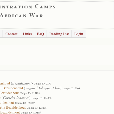
entration Camps
 African War
Contact
Links
FAQ
Reading List
Login
denhoud
(
Bezuidenhout
)
Unique ID: 2277
el Bezuidenhoud
(
Wijnand Johannes Chris
)
Unique ID: 2303
Bezuidenhout
Unique ID: 125109
t
(
Cornelis Johannes
)
Unique ID: 124356
zuidenhout
Unique ID: 125107
ella Bezuidenhout
Unique ID: 125108
 Bezuidenhout
Unique ID: 125105