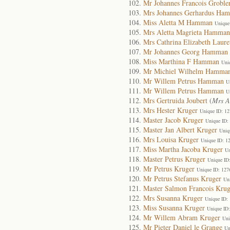
Mr Johannes Francois Groble
Mrs Johannes Gerhardus Ham
Miss Aletta M Hamman
Unique
Mrs Aletta Magrieta Hamman
Mrs Cathrina Elizabeth Lau
Mr Johannes Georg Hamman
Miss Marthina F Hamman
Uni
Mr Michiel Wilhelm Hamma
Mr Willem Petrus Hamman
U
Mr Willem Petrus Hamman
U
Mrs Gertruida Joubert
(
Mrs A
Mrs Hester Kruger
Unique ID: 1
Master Jacob Kruger
Unique ID:
Master Jan Albert Kruger
Uniq
Mrs Louisa Kruger
Unique ID: 1
Miss Martha Jacoba Kruger
Un
Master Petrus Kruger
Unique ID
Mr Petrus Kruger
Unique ID: 127
Mr Petrus Stefanus Kruger
Un
Master Salmon Francois Krug
Mrs Susanna Kruger
Unique ID:
Miss Susanna Kruger
Unique ID
Mr Willem Abram Kruger
Uni
Mr Pieter Daniel le Grange
Un