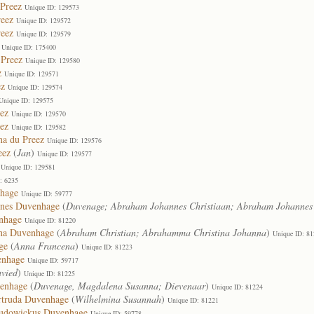
 Preez
Unique ID: 129573
reez
Unique ID: 129572
reez
Unique ID: 129579
Unique ID: 175400
 Preez
Unique ID: 129580
z
Unique ID: 129571
ez
Unique ID: 129574
Unique ID: 129575
ez
Unique ID: 129570
ez
Unique ID: 129582
na du Preez
Unique ID: 129576
eez
(
Jan
)
Unique ID: 129577
Unique ID: 129581
: 6235
hage
Unique ID: 59777
nnes Duvenhage
(
Duvenage; Abraham Johannes Christiaan; Abraham Johannes 
nhage
Unique ID: 81220
nna Duvenhage
(
Abraham Christian; Abrahamma Christina Johanna
)
Unique ID: 8
ge
(
Anna Francena
)
Unique ID: 81223
enhage
Unique ID: 59717
vied
)
Unique ID: 81225
enhage
(
Duvenage, Magdalena Susanna; Dievenaar
)
Unique ID: 81224
rtruda Duvenhage
(
Wilhelmina Susannah
)
Unique ID: 81221
Ludowickus Duvenhage
Unique ID: 59778