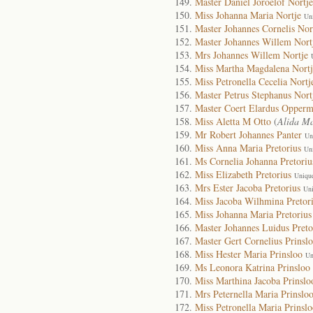
Master Daniel Joroelof Nortje
Miss Johanna Maria Nortje
Un
Master Johannes Cornelis Nor
Master Johannes Willem Nort
Mrs Johannes Willem Nortje
Miss Martha Magdalena Nortj
Miss Petronella Cecelia Nortj
Master Petrus Stephanus Nort
Master Coert Elardus Opper
Miss Aletta M Otto
(
Alida Ma
Mr Robert Johannes Panter
Un
Miss Anna Maria Pretorius
Un
Ms Cornelia Johanna Pretoriu
Miss Elizabeth Pretorius
Uniqu
Mrs Ester Jacoba Pretorius
Uni
Miss Jacoba Wilhmina Pretor
Miss Johanna Maria Pretorius
Master Johannes Luidus Preto
Master Gert Cornelius Prinsl
Miss Hester Maria Prinsloo
Un
Ms Leonora Katrina Prinsloo
Miss Marthina Jacoba Prinslo
Mrs Peternella Maria Prinslo
Miss Petronella Maria Prinsl