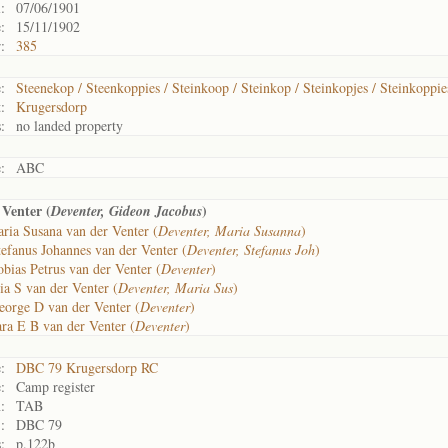
:
07/06/1901
:
15/11/1902
:
385
:
Steenekop / Steenkoppies / Steinkoop / Steinkop / Steinkopjes / Steinkoppie
:
Krugersdorp
:
no landed property
:
ABC
Venter (
)
Deventer, Gideon Jacobus
ria Susana van der Venter (
Deventer, Maria Susanna
)
efanus Johannes van der Venter (
Deventer, Stefanus Joh
)
bias Petrus van der Venter (
Deventer
)
ia S van der Venter (
Deventer, Maria Sus
)
eorge D van der Venter (
Deventer
)
ra E B van der Venter (
Deventer
)
:
DBC 79 Krugersdorp RC
:
Camp register
:
TAB
:
DBC 79
:
p.122b