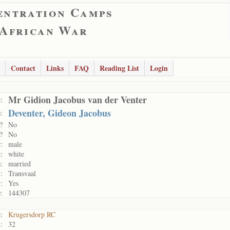
entration Camps
 African War
Contact
Links
FAQ
Reading List
Login
Mr Gidion Jacobus van der Venter
:
Deventer, Gideon Jacobus
:
?
No
?
No
:
male
:
white
:
married
:
Transvaal
:
Yes
:
144307
:
Krugersdorp RC
:
32