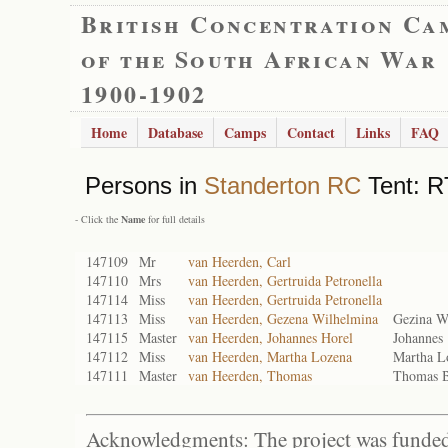
British Concentration Ca
of the South African War
1900-1902
Home
Database
Camps
Contact
Links
FAQ
Persons in
Standerton RC
Tent: R
- Click the
Name
for full details
147109
Mr
van Heerden, Carl
147110
Mrs
van Heerden, Gertruida Petronella
147114
Miss
van Heerden, Gertruida Petronella
147113
Miss
van Heerden, Gezena Wilhelmina
Gezina W
147115
Master
van Heerden, Johannes Horel
Johannes
147112
Miss
van Heerden, Martha Lozena
Martha L
147111
Master
van Heerden, Thomas
Thomas B
Acknowledgments: The project was funded 