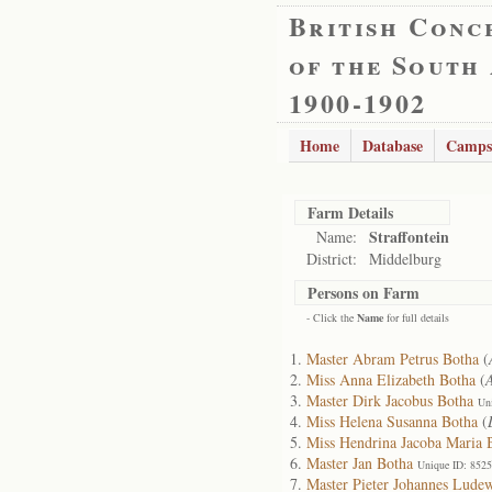
British Conc
of the South
1900-1902
Home
Database
Camps
Farm Details
Straffontein
Name:
District:
Middelburg
Persons on Farm
- Click the
Name
for full details
Master Abram Petrus Botha
(
Miss Anna Elizabeth Botha
(
Master Dirk Jacobus Botha
Un
Miss Helena Susanna Botha
(
Miss Hendrina Jacoba Maria 
Master Jan Botha
Unique ID: 852
Master Pieter Johannes Lude