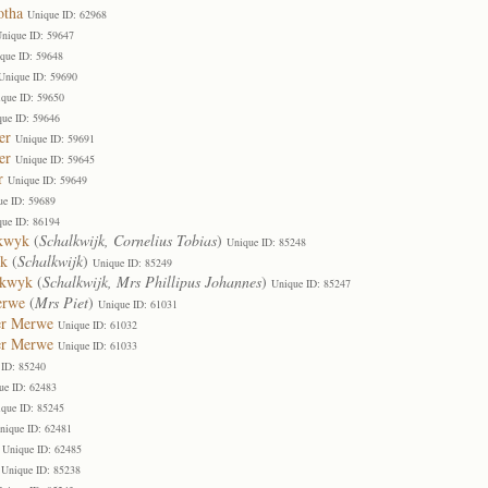
otha
Unique ID: 62968
nique ID: 59647
que ID: 59648
Unique ID: 59690
que ID: 59650
que ID: 59646
er
Unique ID: 59691
er
Unique ID: 59645
r
Unique ID: 59649
ue ID: 59689
que ID: 86194
lkwyk
(
Schalkwijk, Cornelius Tobias
)
Unique ID: 85248
yk
(
Schalkwijk
)
Unique ID: 85249
lkwyk
(
Schalkwijk, Mrs Phillipus Johannes
)
Unique ID: 85247
erwe
(
Mrs Piet
)
Unique ID: 61031
er Merwe
Unique ID: 61032
der Merwe
Unique ID: 61033
 ID: 85240
ue ID: 62483
que ID: 85245
nique ID: 62481
Unique ID: 62485
Unique ID: 85238