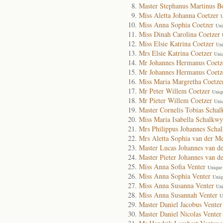
Master Stephanus Martinus B
Miss Aletta Johanna Coetzer
U
Miss Anna Sophia Coetzer
Uni
Miss Dinah Carolina Coetzer
Miss Elsie Katrina Coetzer
Uni
Mrs Elsie Katrina Coetzer
Uni
Mr Johannes Hermanus Coetz
Mr Johannes Hermanus Coetz
Miss Maria Margretha Coetze
Mr Peter Willem Coetzer
Uniq
Mr Pieter Willem Coetzer
Uni
Master Cornelis Tobias Scha
Miss Maria Isabella Schalkw
Mrs Philippus Johannes Scha
Mrs Aletta Sophia van der M
Master Lucas Johannes van d
Master Pieter Johannes van 
Miss Anna Sofia Venter
Unique
Miss Anna Sophia Venter
Uniq
Miss Anna Susanna Venter
Uni
Miss Anna Susannah Venter
U
Master Daniel Jacobus Venter
Master Daniel Nicolas Venter