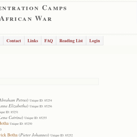
entration Camps
 African War
Contact
Links
FAQ
Reading List
Login
Abraham Petrus
)
Unique ID: 85254
Anna Elizabetha
)
Unique ID: 85256
ique ID: 85251
Lena Catrina
)
Unique ID: 85255
Botha
Unique ID: 85250
53
wick Botha
(
Pieter Johannes
)
Unique ID: 85252