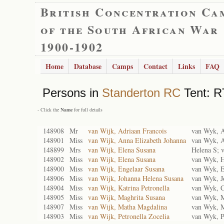
British Concentration Ca
of the South African War
1900-1902
Home
Database
Camps
Contact
Links
FAQ
Persons in
Standerton RC
Tent: R
- Click the
Name
for full details
148908
Mr
van Wijk, Adriaan Francois
van Wyk, A
148901
Miss
van Wijk, Anna Elizabeth Johanna
van Wyk, A
148899
Mrs
van Wijk, Elena Susana
Helena S; 
148902
Miss
van Wijk, Elena Susana
van Wyk, H
148900
Miss
van Wijk, Engelaar Susana
van Wyk, E
148906
Miss
van Wijk, Johanna Helena Susana
van Wyk, 
148904
Miss
van Wijk, Katrina Petronella
van Wyk, C
148905
Miss
van Wijk, Maghrita Susana
van Wyk, 
148907
Miss
van Wijk, Matha Magdalina
van Wyk, 
148903
Miss
van Wijk, Petronella Zocelia
van Wyk, P