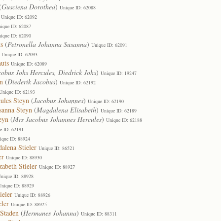
(
Gusciena Dorothea
)
Unique ID: 62088
Unique ID: 62092
ique ID: 62087
ique ID: 62090
s
(
Petronella Johanna Susanna
)
Unique ID: 62091
Unique ID: 62093
uts
Unique ID: 62089
cobus Johs Hercules, Diedrick Johs
)
Unique ID: 19247
n
(
Diederik Jacobus
)
Unique ID: 62192
Unique ID: 62193
ules Steyn
(
Jacobus Johannes
)
Unique ID: 62190
sanna Steyn
(
Magdalena Elisabeth
)
Unique ID: 62189
eyn
(
Mrs Jacobus Johannes Hercules
)
Unique ID: 62188
e ID: 62191
ique ID: 88924
alena Stieler
Unique ID: 86521
er
Unique ID: 88930
abeth Stieler
Unique ID: 88927
nique ID: 88928
Unique ID: 88929
ieler
Unique ID: 88926
ler
Unique ID: 88925
 Staden
(
Hermanes Johanna
)
Unique ID: 88311