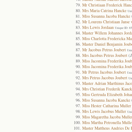
Mr Christiaan Frederick Han
Mrs Maria Catrina Hancke
Uni
Miss Susanna Jacoba Hancke
Mr Lourens Christiaan Janse
Mrs Lewis Jordaan
Unique ID: 8
Master Willem Johannes Jord
Miss Charlotta Fredericka Ma
Master Daniel Benjamin Joub
Mr Jacobus Petrus Joubert
Uni
Mrs Jacobus Petrus Joubert
(
J
Miss Jacomina Frederika Joub
Miss Jacomina Frederika Joub
Mr Petrus Jacobus Joubert
Uni
Mrs Petrus Jacobus Joubert
Un
Master Adrian Marthinus Jac
Mrs Christian Frederik Kanck
Miss Gertruda Elizabeth Joh
Miss Susanna Jacoba Kancke
Miss Hester Catharina Muller
Mrs Lewis Jacobus Muller
Uni
Miss Magaretha Jacoba Mulle
Miss Martha Petronella Mulle
Master Mattheus Andries De 