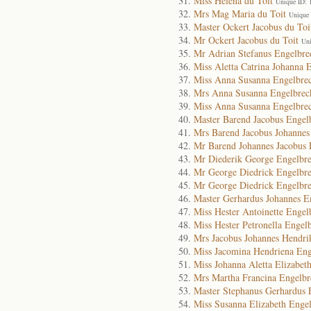
Miss Helena du Toit
Unique ID: 
Mrs Mag Maria du Toit
Unique
Master Ockert Jacobus du Toi
Mr Ockert Jacobus du Toit
Uni
Mr Adrian Stefanus Engelbre
Miss Aletta Catrina Johanna 
Miss Anna Susanna Engelbre
Mrs Anna Susanna Engelbrec
Miss Anna Susanna Engelbre
Master Barend Jacobus Engel
Mrs Barend Jacobus Johannes
Mr Barend Johannes Jacobus 
Mr Diederik George Engelbre
Mr George Diedrick Engelbre
Mr George Diedrick Engelbre
Master Gerhardus Johannes E
Miss Hester Antoinette Engel
Miss Hester Petronella Engel
Mrs Jacobus Johannes Hendri
Miss Jacomina Hendriena Eng
Miss Johanna Aletta Elizabet
Mrs Martha Francina Engelbr
Master Stephanus Gerhardus 
Miss Susanna Elizabeth Engel