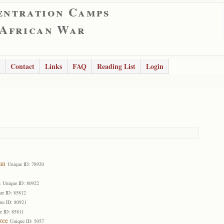
entration Camps
 African War
Contact
Links
FAQ
Reading List
Login
an
Unique ID: 78920
a
Unique ID: 80922
ue ID: 85812
ue ID: 80921
e ID: 85811
zee
Unique ID: 5057