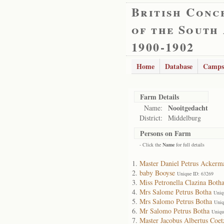
British Conc
of the South
1900-1902
Home
Database
Camps
Farm Details
Nooitgedacht
Name:
District:
Middelburg
Persons on Farm
- Click the
Name
for full details
Master Daniel Petrus Ackerm
baby Booyse
Unique ID: 63269
Miss Petronella Clazina Both
Mrs Salome Petrus Botha
Uniq
Mrs Salomo Petrus Botha
Uniq
Mr Salomo Petrus Botha
Uniqu
Master Jacobus Albertus Coet