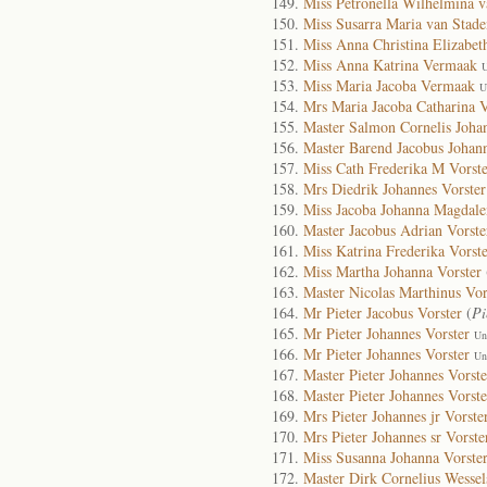
Miss Petronella Wilhelmina v
Miss Susarra Maria van Stade
Miss Anna Christina Elizabe
Miss Anna Katrina Vermaak
U
Miss Maria Jacoba Vermaak
U
Mrs Maria Jacoba Catharina 
Master Salmon Cornelis Joha
Master Barend Jacobus Johann
Miss Cath Frederika M Vorste
Mrs Diedrik Johannes Vorster
Miss Jacoba Johanna Magdale
Master Jacobus Adrian Vorste
Miss Katrina Frederika Vorst
Miss Martha Johanna Vorster
Master Nicolas Marthinus Vor
Mr Pieter Jacobus Vorster
(
Pi
Mr Pieter Johannes Vorster
Un
Mr Pieter Johannes Vorster
Un
Master Pieter Johannes Vorste
Master Pieter Johannes Vorste
Mrs Pieter Johannes jr Vorste
Mrs Pieter Johannes sr Vorste
Miss Susanna Johanna Vorste
Master Dirk Cornelius Wessel