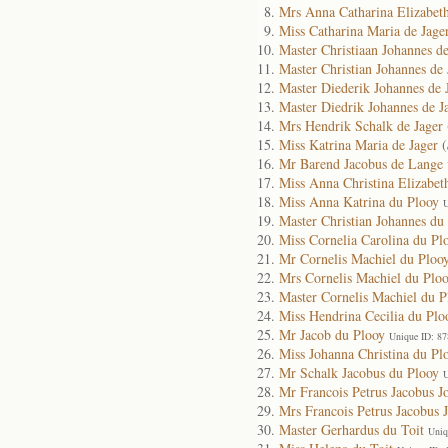
Mrs Anna Catharina Elizabeth
Miss Catharina Maria de Jage
Master Christiaan Johannes de
Master Christian Johannes de 
Master Diederik Johannes de 
Master Diedrik Johannes de J
Mrs Hendrik Schalk de Jager
Miss Katrina Maria de Jager
(
Mr Barend Jacobus de Lange
Miss Anna Christina Elizabet
Miss Anna Katrina du Plooy
U
Master Christian Johannes du
Miss Cornelia Carolina du Pl
Mr Cornelis Machiel du Ploo
Mrs Cornelis Machiel du Plo
Master Cornelis Machiel du P
Miss Hendrina Cecilia du Plo
Mr Jacob du Plooy
Unique ID: 8
Miss Johanna Christina du Pl
Mr Schalk Jacobus du Plooy
U
Mr Francois Petrus Jacobus J
Mrs Francois Petrus Jacobus 
Master Gerhardus du Toit
Uniq