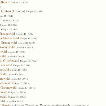
elbrecht
Unique ID: 86291
19
a Grahan
(
Graham
)
Unique ID: 86434
que ID: 10610
r
Unique ID: 85584
Unique ID: 83972
r
Unique ID: 83973
 Groenewald
Unique ID: 78917
na Groenewald
Unique ID: 78912
 Groenewald
Unique ID: 86520
Groenewald
Unique ID: 78918
ewald
Unique ID: 78908
wald
Unique ID: 78913
ria Groenewald
Unique ID: 78921
roenewald
Unique ID: 78915
enewald
Unique ID: 78909
ewald
Unique ID: 78911
enewald
Unique ID: 78910
oenewald
Unique ID: 78914
s Groenewald
Unique ID: 86515
ewald
Unique ID: 78916
ewald
Unique ID: 86522
wald
Unique ID: 86517
s Hancke
(
child of Christiaan Francke, mother dead
)
Unique ID: 10763