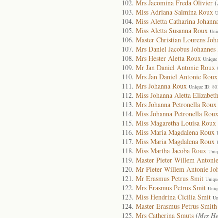
Mrs Jacomina Freda Olivier
(
Miss Adriana Salmina Roux
U
Miss Aletta Catharina Johann
Miss Aletta Susanna Roux
Uni
Master Christian Lourens Jo
Mrs Daniel Jacobus Johannes
Mrs Hester Aletta Roux
Unique
Mr Jan Daniel Antonie Roux
Mrs Jan Daniel Antonie Roux
Mrs Johanna Roux
Unique ID: 80
Miss Johanna Aletta Elizabet
Mrs Johanna Petronella Roux
Miss Johanna Petronella Rou
Miss Magaretha Louisa Roux
Miss Maria Magdalena Roux
Miss Maria Magdalena Roux
Miss Martha Jacoba Roux
Uniq
Master Pieter Willem Antoni
Mr Pieter Willem Antonie Jo
Mr Erasmus Petrus Smit
Uniqu
Mrs Erasmus Petrus Smit
Uniq
Miss Hendrina Cicilia Smit
Un
Master Erasmus Petrus Smith
Mrs Catherina Smuts
(
Mrs He