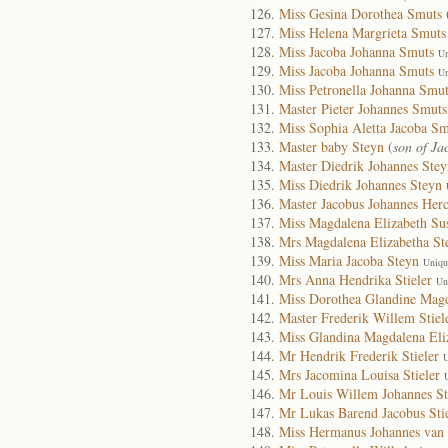
Miss Gesina Dorothea Smuts
Miss Helena Margrieta Smuts
Miss Jacoba Johanna Smuts
Un
Miss Jacoba Johanna Smuts
Un
Miss Petronella Johanna Smut
Master Pieter Johannes Smuts
Miss Sophia Aletta Jacoba Sm
Master baby Steyn
(
son of Ja
Master Diedrik Johannes Stey
Miss Diedrik Johannes Steyn
Master Jacobus Johannes Herc
Miss Magdalena Elizabeth Su
Mrs Magdalena Elizabetha St
Miss Maria Jacoba Steyn
Uniqu
Mrs Anna Hendrika Stieler
Un
Miss Dorothea Glandine Magd
Master Frederik Willem Stiel
Miss Glandina Magdalena Eliz
Mr Hendrik Frederik Stieler
U
Mrs Jacomina Louisa Stieler
Mr Louis Willem Johannes St
Mr Lukas Barend Jacobus Stie
Miss Hermanus Johannes van