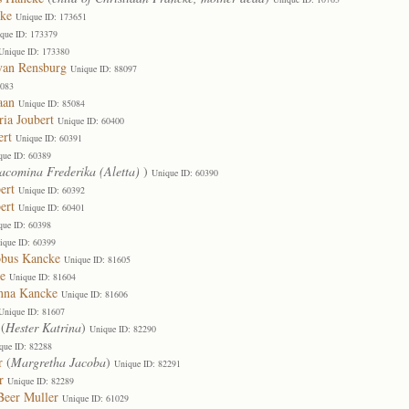
cke
Unique ID: 173651
que ID: 173379
Unique ID: 173380
 van Rensburg
Unique ID: 88097
5083
aan
Unique ID: 85084
ria Joubert
Unique ID: 60400
ert
Unique ID: 60391
que ID: 60389
acomina Frederika (Aletta)
)
Unique ID: 60390
ert
Unique ID: 60392
ert
Unique ID: 60401
que ID: 60398
ique ID: 60399
obus Kancke
Unique ID: 81605
e
Unique ID: 81604
anna Kancke
Unique ID: 81606
Unique ID: 81607
(
Hester Katrina
)
Unique ID: 82290
que ID: 82288
r
(
Margretha Jacoba
)
Unique ID: 82291
r
Unique ID: 82289
Beer Muller
Unique ID: 61029