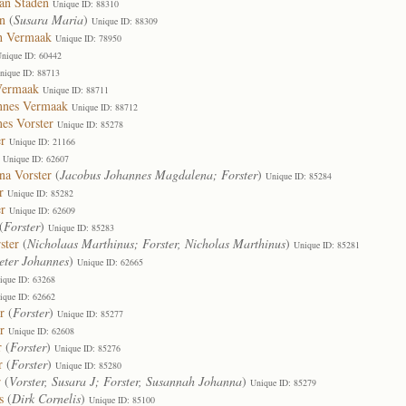
an Staden
Unique ID: 88310
n
(
Susara Maria
)
Unique ID: 88309
th Vermaak
Unique ID: 78950
nique ID: 60442
nique ID: 88713
Vermaak
Unique ID: 88711
nnes Vermaak
Unique ID: 88712
es Vorster
Unique ID: 85278
r
Unique ID: 21166
Unique ID: 62607
na Vorster
(
Jacobus Johannes Magdalena; Forster
)
Unique ID: 85284
r
Unique ID: 85282
er
Unique ID: 62609
(
Forster
)
Unique ID: 85283
ster
(
Nicholaas Marthinus; Forster, Nicholas Marthinus
)
Unique ID: 85281
eter Johannes
)
Unique ID: 62665
ique ID: 63268
ique ID: 62662
r
(
Forster
)
Unique ID: 85277
r
Unique ID: 62608
r
(
Forster
)
Unique ID: 85276
r
(
Forster
)
Unique ID: 85280
r
(
Vorster, Susara J; Forster, Susannah Johanna
)
Unique ID: 85279
s
(
Dirk Cornelis
)
Unique ID: 85100