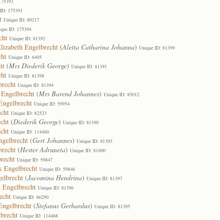
175392
 ID: 175391
t
Unique ID: 80217
que ID: 175394
cht
Unique ID: 81392
Elizabeth Engelbrecht
(
Aletta Catharina Johanna
)
Unique ID: 81399
cht
Unique ID: 6405
ht
(
Mrs Diederik George
)
Unique ID: 81391
cht
Unique ID: 81398
brecht
Unique ID: 81394
 Engelbrecht
(
Mrs Barend Johannes
)
Unique ID: 85012
Engelbrecht
Unique ID: 59954
cht
Unique ID: 82523
cht
(
Diederik George
)
Unique ID: 81390
cht
Unique ID: 114460
ngelbrecht
(
Gert Johannes
)
Unique ID: 81393
brecht
(
Hester Adruneta
)
Unique ID: 81400
brecht
Unique ID: 59847
k Engelbrecht
Unique ID: 59846
elbrecht
(
Jacomina Hendrina
)
Unique ID: 81397
h Engelbrecht
Unique ID: 81396
echt
Unique ID: 86290
Engelbrecht
(
Stefanus Gerhardus
)
Unique ID: 81395
brecht
Unique ID: 114468