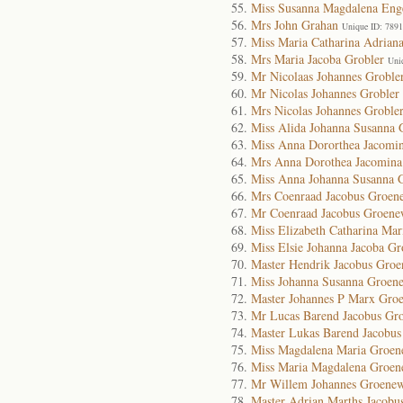
Miss Susanna Magdalena Eng
Mrs John Grahan
Unique ID: 789
Miss Maria Catharina Adrian
Mrs Maria Jacoba Grobler
Uni
Mr Nicolaas Johannes Groble
Mr Nicolas Johannes Grobler
Mrs Nicolas Johannes Groble
Miss Alida Johanna Susanna
Miss Anna Dororthea Jacomi
Mrs Anna Dorothea Jacomina
Miss Anna Johanna Susanna 
Mrs Coenraad Jacobus Groen
Mr Coenraad Jacobus Groene
Miss Elizabeth Catharina Ma
Miss Elsie Johanna Jacoba G
Master Hendrik Jacobus Gro
Miss Johanna Susanna Groen
Master Johannes P Marx Gro
Mr Lucas Barend Jacobus Gr
Master Lukas Barend Jacobu
Miss Magdalena Maria Groen
Miss Maria Magdalena Groen
Mr Willem Johannes Groene
Master Adrian Marths Jacobu