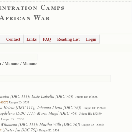
entration Camps
 African War
Contact
Links
FAQ
Reading List
Login
 / Manane / Mauane
Jacoba [DBC 111]; Elsie Isabella [DBC 76]
)
Unique ID: 152856
ssert
Unique ID: 3553
a Heleta [DBC 111]; Johanna Aletta [DBC 76]
)
Unique ID: 152860
agdelena [DBC 111]; Maria Magd [DBC 76]
)
Unique ID: 152859
Unique ID: 152855
 Wilamena [DBC 111]; Martha Wilh [DBC 76]
)
Unique ID: 152858
t
(
Pieter [in DBC 75]
)
Unique ID: 3554