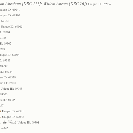
iam Abraham [DBC 111]; Willem Abram [DBC 76]
)
Unique ID: 152857
nique ID: 69041
nique ID: 69380
: 69382
Unique ID: 69043
D: 69304
69300
ID: 69302
9298
nique ID: 69044
D: 69383
 69299
 ID: 69384
ue ID: 69379
ue ID: 69040
Unique ID: 69045
 69303
ue ID: 69385
297
s
Unique ID: 69381
s
Unique ID: 69042
; de Was
)
Unique ID: 69301
154342