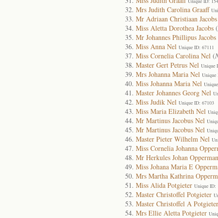
Miss Judith Graaff
Unique ID: 15
Mrs Judith Carolina Graaff
Uni
Mr Adriaan Christiaan Jacobs
Miss Aletta Dorothea Jacobs
(
Mr Johannes Phillipus Jacobs
Miss Anna Nel
Unique ID: 67111
Miss Cornelia Carolina Nel
(
N
Master Gert Petrus Nel
Unique 
Mrs Johanna Maria Nel
Unique 
Miss Johanna Maria Nel
Unique
Master Johannes Georg Nel
Un
Miss Judik Nel
Unique ID: 67103
Miss Maria Elizabeth Nel
Uniq
Mr Martinus Jacobus Nel
Uniqu
Mr Martinus Jacobus Nel
Uniqu
Master Pieter Wilhelm Nel
Un
Miss Cornelia Johanna Oppe
Mr Herkules Johan Opperma
Miss Johana Maria E Opperm
Mrs Martha Kathrina Opperm
Miss Alida Potgieter
Unique ID:
Master Christoffel Potgieter
U
Master Christoffel A Potgiete
Mrs Ellie Aletta Potgieter
Uniq