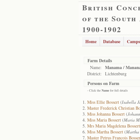
British Conc
of the South
1900-1902
Home
Database
Camps
Farm Details
Manama / Manana
Name:
District:
Lichtenburg
Persons on Farm
- Click the
Name
for full details
Miss Ellie Bossert
(
Isabella 
Master Frederick Christian Bo
Miss Johanna Bossert
(
Johann
Miss Maria Bossert
(
Maria M
Mrs Maria Magdelena Bossert
Miss Martha Bossert
(
Martha
Master Petrus Francois Bosser